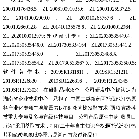
200910176436.5、ZL 200610091035.6、ZL 200910259372.5、
ZL 201410002909.0、ZL 200910265767.6、ZL
200910266012.8、ZL 201410135578.8、ZL 2020100012964、
ZL 2020100012979;外观设计专利：ZL202030535449.4、
ZL202030535446.0、ZL2017305334164、ZL201730533441.2、
ZL201730533445.0、ZL201730533486.X、
ZL201730533554.2、ZL201730533567.X、ZL201730533580.5;
软件著作权：2019SR1311811、2019SR1321211、
2019SR1226830、2019SR1226816、2019SR1224345、
2019SR1227303)，在研制品种36个。公司研发中心被认定为
湖南省企业技术中心，承担了“中国二类新药阿托伐他汀钙原
料产业化专项”“埃坡霉素B注射液菌株发酵技术”两项省级科
技重大专项及多项市级科技项目。公司产品原生中药“蚁灵口
服液”采用萃取技术，拥有二十年自主知识产权;阿托伐他汀钙
片和硫酸氢氯吡格雷片是湖南首家过评品种。