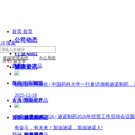
首页
首页
公司动态
끠
搜索
关于迪诺
关于
行业动态
终端管理系统
|
办公系统
共
20
篇文章
迪诺
产品中心
产品
健康资讯
中心
新闻资讯
公司概况
新闻
校企合作再深化 | 中国药科大学一行参访湖南迪诺制药
2025-12-18
资讯
人力资源
企业文化
胃肠药产品
人力
做实做透 奋战2026 | 迪诺制药2026年经营工作启动会议
资源
关于我们
迪诺大事记
减肥药产品
公司动态
关于
有奋斗，有未来！加油迪诺，加油迪诺人!
我们
荣誉资质
妇科药产品
行业动态
人才理念