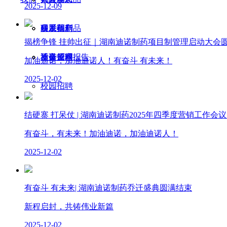
2025-12-09
研发创新
皮肤药产品
员工福利
联系我们
揭榜争锋 挂帅出征｜湖南迪诺制药项目制管理启动大会
质量管理
迪诺原料
社会招聘
不良反应报告
加油迪诺，加油迪诺人！有奋斗 有未来！
2025-12-02
校园招聘
结硬寨 打呆仗 | 湖南迪诺制药2025年四季度营销工作会
有奋斗，有未来！加油迪诺，加油迪诺人！
2025-12-02
有奋斗 有未来| 湖南迪诺制药乔迁盛典圆满结束
新程启封，共铸伟业新篇
2025-12-02