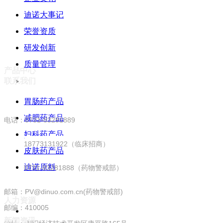
迪诺大事记
荣誉资质
研发创新
质量管理
产品中心
联系我们
胃肠药产品
减肥药产品
电话：0731-83281889
妇科药产品
18773131922（临床招商）
皮肤药产品
迪诺原料
0731-83281888（药物警戒部）
邮箱：PV@dinuo.com.cn(药物警戒部)
人力资源
邮编：410005
新闻资讯