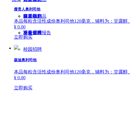
瘦贵人奥利司他
研发创新
皮肤药产品
员工福利
联系我们
本品每粒含活性成份奥利司他120毫克，辅料为：甘露
¥ 0.00
质量管理
迪诺原料
社会招聘
不良反应报告
立即购买
校园招聘
森迪奥利司他
本品每粒含活性成份奥利司他120毫克，辅料为：甘露
¥ 0.00
立即购买