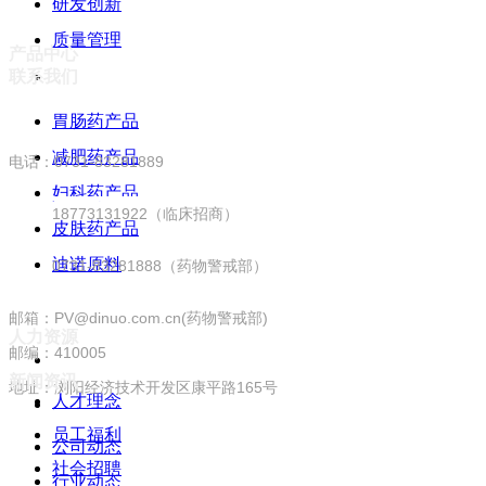
研发创新
质量管理
产品中心
联系我们
胃肠药产品
减肥药产品
电话：0731-83281889
妇科药产品
18773131922（临床招商）
皮肤药产品
迪诺原料
0731-83281888（药物警戒部）
邮箱：PV@dinuo.com.cn(药物警戒部)
人力资源
邮编：410005
新闻资讯
地址：浏阳经济技术开发区康平路165号
人才理念
员工福利
公司动态
社会招聘
行业动态