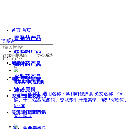
首页
首页
胃肠药产品
끠
搜索
关于迪诺
关于
减肥药产品
终端管理系统
|
办公系统
共
3
个产品
迪诺
产品中心
产品
妇科药产品
皮肤药产品
中心
新闻资讯
公司概况
新闻
意亭奥利司他胶囊
迪诺原料
【药品名称】 通用名称：奥利司他胶囊 英文名称：Orlistat 
资讯
人力资源
企业文化
胃肠药产品
人力
醇、十二烷基硫酸钠、交联羧甲纤维素钠、羧甲淀粉钠、
¥ 0.00
资源
关于我们
迪诺大事记
减肥药产品
公司动态
关于
立即购买
我们
荣誉资质
妇科药产品
行业动态
人才理念